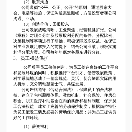
（
2）股东沟通
公司遵循
“公平、公正、公开”的原则，通过股东大
会、电话等措施，保证沟通渠道顺畅，方便投资者和公司
沟通、互动。
（
3）创造价值，回报股东
公司发展战略清晰，主业聚焦，经营稳健扩张。公司
《章程》对现金分红及股票股利分配的条件、分配比例、
决策机制等事项进行了明确，积极保障股东权益。在保证
对主业发展足够投入的前提下，结合公司业绩，积极实施
利润分配方案。公司每年年底对各股东进行分红。
3、员工权益保护
公司尊重员工价值创造，为员工创造良好的工作平台
和发展环境的同时，积极推行平台引才、借智发展政策，
科学系统地形成了一整套规范、灵活、切合燎原实际的用
人机制，充分调动凝聚士气，共谋发展。
公司严格遵守《劳动合同法》，保障员工的合法权
益。建立了包括薪酬体系、激励机制、社会保险、住房公
积金、职工医疗补助基金在内的薪酬和福利制度，保护员
工合法权益；建立了完善的劳动保护制度，根据岗位特征
为员工配发工装及必要的劳动保护用品；并为员工提供良
好的工作环境。
（
1）
薪资福利