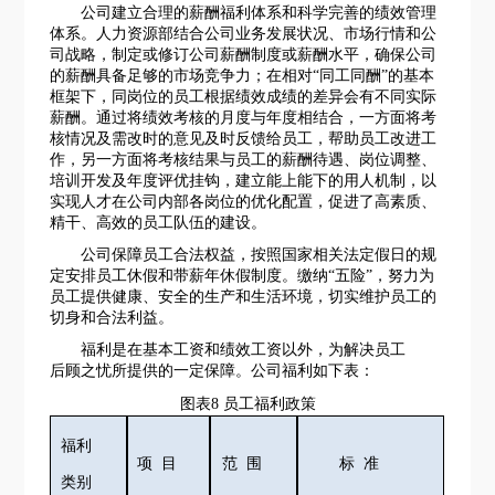
公司建立合理的薪酬福利体系和科学完善的
绩效
管理
体系。
人力资源部结合公司业务发展状况、市场行情和公
司战略，制定或修订公司薪酬制度或薪酬水平，确保公司
的薪酬具备足够的市场竞争力；在相对
“同工同酬”的基本
框架下，同岗位的员工根据绩效成绩的差异会有不同实际
薪酬。通过将绩效考核的月度
与年度相结合，
一方面将考
核情况及需改时的意见及时反馈给员工，帮助员工改进工
作，另一方面
将考核结果与员工的薪酬待遇、岗位调整、
培训开发及
年度评优
挂钩，建立能上能下
的
用人机制，以
实现人才在公司内部各岗位的优化配置，促进
了
高素质、
精干、高效的员工队伍
的
建
设
。
公司保障员工合法权益，按照国家相关法定假日的规
定安排员工休假和带薪年休假制度。
缴纳
“五险”，努力为
员工提供健康、安全的生产和生活环境，切实维护员工的
切身和合法利益。
福利是在基本工资和绩效工资以外，为解决员工
后顾之忧所提供的一定保障。
公司福利如下表：
图表
8
员工福利政策
福利
项
目
范
围
标
准
类别