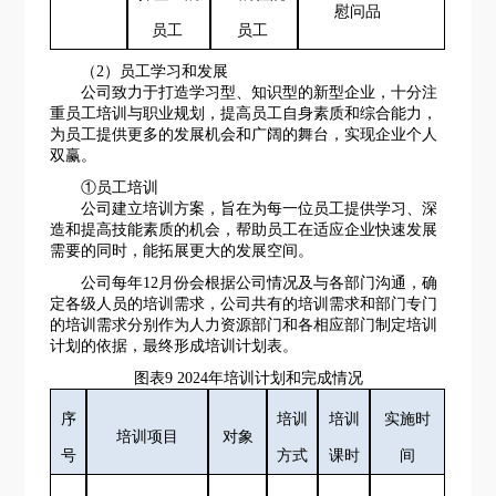
慰问品
员工
员工
（
2）员工学习和发展
公司致力于打造学习型、知识型的新型企业，十分注
重员工培训与职业规划，提高员工
自身素质和综合能力，
为员工提供更多的发展机会和广阔的舞台，实现企业个人
双赢。
①
员工培训
公司建立培训方案，旨在为每一位员工提供学习、深
造和提高技能素质的机会，帮助员工在适应企业快速发展
需要的同时，能拓展更大的发展空间。
公司每年
12
月份会根据公司情况及与各部门沟通，
确
定各级人员的培训需求，公司共有的培训需求和部门专门
的培训需求分别作为人力资源部门和各相应部门制定培训
计划的依据，最终形成
培训
计划表。
图表
9
20
24年
培训计划和完成情况
序
培训
培训
实施时
培训项目
对象
号
方式
课时
间