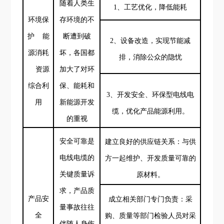
随着人类生
1、工艺优化，降低能耗
环境保
存环境的不
护
能
断遭到破
2、设备改造，实现节能减
源消耗
坏，各国都
排，消除公众的隐忧
资源
加大了对环
综合利
保、能耗和
3、开发安全、环保型电线电
用
新能源开发
缆，
优化产品
能源
利用
。
的重视
安全可靠是
建立良好的供应链关系：与供
电线电缆的
方一起维护、开发质量
可靠的
关键质量诉
原材料。
求
，
产品质
产品
安
成立相关部门专门负责：采
量事故往往
全
购、质量等部门检验人员对采
伴随人身伤